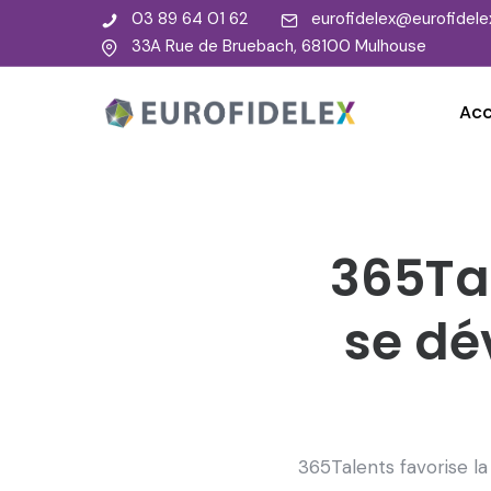
03 89 64 01 62
eurofidelex@eurofidelex
33A Rue de Bruebach, 68100 Mulhouse
Acc
365Tal
se dé
365Talents favorise la