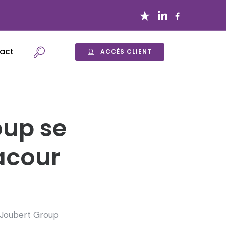
act
ACCÈS CLIENT
oup se
acour
 Joubert Group