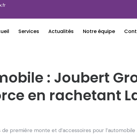
.fr
ueil
Services
Actualités
Notre équipe
Cont
obile : Joubert Gr
orce en rachetant L
s de première monte et d’accessoires pour l’automobile