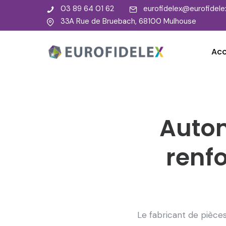
03 89 64 01 62
eurofidelex@eurofidelex
33A Rue de Bruebach, 68100 Mulhouse
Acc
Autom
renf
Le fabricant de pièce