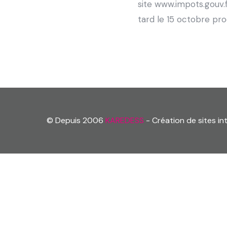
site www.impots.gouv.f
tard le 15 octobre pro
© Depuis 2006
KAREDESS
- Création de sites i