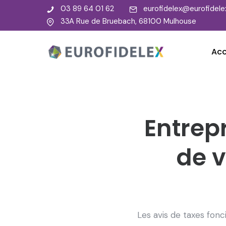
03 89 64 01 62
eurofidelex@eurofidelex
33A Rue de Bruebach, 68100 Mulhouse
Acc
Entrep
de v
Les avis de taxes fonc