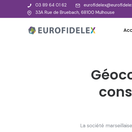
03 89 64 01 62
eurofidelex@eurofidelex
33A Rue de Bruebach, 68100 Mulhouse
Acc
Géocor
cons
La société marseillais