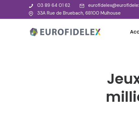
03 89 64 01 62
eurofidelex@eurofidelex
33A Rue de Bruebach, 68100 Mulhouse
Acc
Jeux
mill