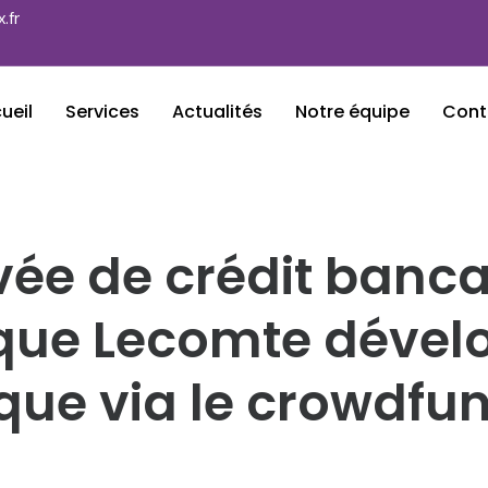
.fr
ueil
Services
Actualités
Notre équipe
Cont
vée de crédit banca
que Lecomte dével
ue via le crowdfu