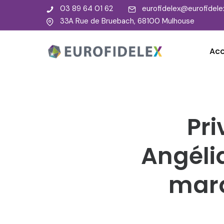
03 89 64 01 62
eurofidelex@eurofidelex
33A Rue de Bruebach, 68100 Mulhouse
Acc
Pri
Angéli
marq