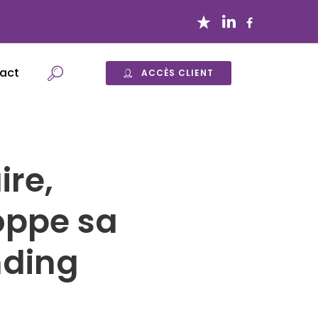
act
ACCÈS CLIENT
ire,
oppe sa
nding