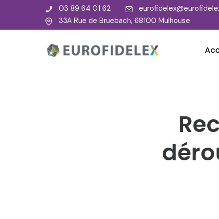
03 89 64 01 62
eurofidelex@eurofidelex
33A Rue de Bruebach, 68100 Mulhouse
Acc
Rec
déro